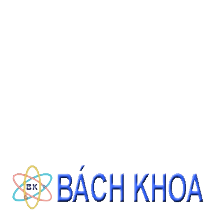
Ứng dụng thực tế
Dùng để
chuẩn độ kim loại bằng phương pháp
chelatometry
(EDTA) trong phòng thí nghiệm phân tích
kim loại, đo hàm lượng Ca²⁺, Mg²⁺, Zn²⁺, v.v.
Phù hợp với các thủ tục phân tích môi trường, hóa chất
công nghiệp, nước, thực phẩm, nơi cần chỉ số chính xác
trong chuẩn độ.
Khi cần lập dung dịch chuẩn thể tích 1 000 mL với nồng độ
chính xác cho các phép đo công nghiệp hoặc QC.
Hướng dẫn sử dụng & lưu ý
Sản phẩm đã ở dạng chuẩn; nên sử dụng theo hướng dẫn
nhà sản xuất, nếu cần pha loãng thì đảm bảo dung tích
chính xác và dùng nước cất hoặc nước siêu tinh khiết.
Đảm bảo nắp chai được đóng kín sau khi dùng, bảo quản ở
nhiệt độ +15‑25 °C, tránh ánh sáng mạnh và nhiễm bẩn.