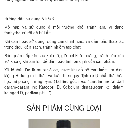
Hướng dẫn sử dụng & lưu ý
Mở nắp và sử dụng ở môi trường khô, tránh ẩm, vì dạng
“anhydrous” rất dễ hút ẩm.
Khi cân hoặc sử dụng, dùng cân chính xác, và đảm bảo thao tác
trong điều kiện sạch, tránh nhiễm tạp chất.
Bảo quản nắp kín sau khi mở, giữ nơi khô thoáng, tránh tiếp xúc
với không khí ẩm lớn để đảm bảo tính ổn định của sản phẩm.
Xử lý thải: Do là muối vô cơ, trước khi đổ bỏ cần kiểm tra điều
kiện pH dung dịch thải, và tuân theo quy định xử lý chất thải hóa
học tại phòng thí nghiệm. (Tài liệu gốc nêu: “Larutan netral dari
garam‐garam ini: Kategori D. Sebelum dimasukkan ke dalam
kategori D, periksa pH…”)
SẢN PHẨM CÙNG LOẠI