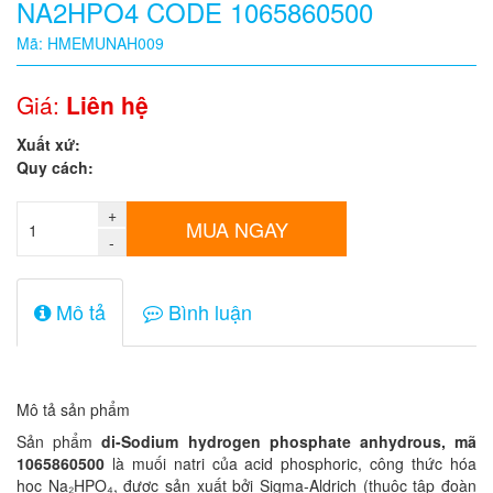
NA2HPO4 CODE 1065860500
Quy
Mã: HMEMUNAH009
cách
Giá:
Liên hệ
Giá:
Xuất xứ:
0
Quy cách:
đ
+
Mã
MUA NGAY
sản
-
phẩm
Mô tả
Bình luận
Mô tả sản phẩm
Sản phẩm
di-Sodium hydrogen phosphate anhydrous, mã
1065860500
là muối natri của acid phosphoric, công thức hóa
học Na₂HPO₄, được sản xuất bởi Sigma-Aldrich (thuộc tập đoàn