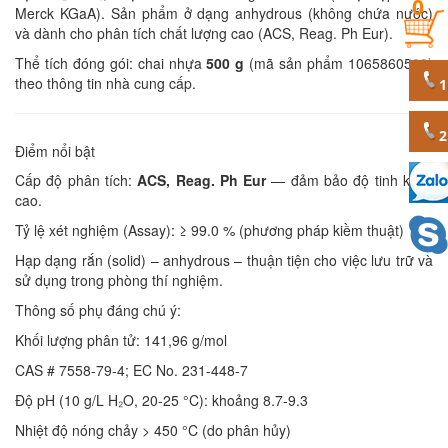
0
Merck KGaA). Sản phẩm ở dạng anhydrous (không chứa nước)
và dành cho phân tích chất lượng cao (ACS, Reag. Ph Eur).
Thể tích đóng gói: chai nhựa
500 g
(mã sản phẩm 1065860500)
theo thông tin nhà cung cấp.
Điểm nổi bật
Cấp độ phân tích:
ACS, Reag. Ph Eur
— đảm bảo độ tinh khiết
cao.
Tỷ lệ xét nghiệm (Assay): ≥ 99.0 % (phương pháp kiềm thuật)
Hạp dạng rắn (solid) – anhydrous – thuận tiện cho việc lưu trữ và
sử dụng trong phòng thí nghiệm.
Thông số phụ đáng chú ý:
Khối lượng phân tử: 141,96 g/mol
CAS # 7558-79-4; EC No. 231-448-7
Độ pH (10 g/L H₂O, 20-25 °C): khoảng 8.7-9.3
Nhiệt độ nóng chảy > 450 °C (do phân hủy)