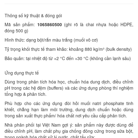
Thông số kỹ thuật & đóng gói
Mã sản phẩm:
1065860500
(ghi rõ là chai nhựa hoặc HDPE,
đóng 500 g)
Hình thức: dạng bột/rắn màu trắng (muối vô cơ)
Tỷ trọng khối thực tế tham khảo: khoảng 880 kg/m³ (bulk density)
Bảo quản: tại nhiệt độ từ +2 °C đến +30 °C (không cần lạnh sâu)
Ứng dụng thực tế
Dùng trong phân tích hóa học, chuẩn hóa dung dịch, điều chỉnh
pH trong các hệ đệm (buffers) và các ứng dụng phòng thí nghiệm
tổng hợp & phân tích.
Phù hợp cho các ứng dụng đòi hỏi muối natri phosphate tinh
khiết, chẳng hạn làm môi trường, dung dịch chuẩn hoặc dùng
trong sản xuất thực phẩm/ hóa chất nơi yêu cầu cấp phân tích.
Nhà phân phối tại Việt Nam gợi ý: sản phẩm này được dùng để
điều chỉnh pH, làm chất phụ gia chống đông cứng trong sữa bột,
trong ngành hóa chất xử lý nước, chất tẩy rửa: