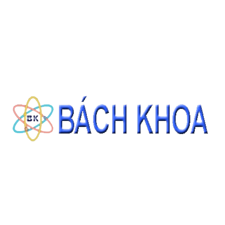
ARBUTIN 98% (C12H16O7)
Giá: Liên hệ
THÔNG TIN LIÊN HỆ
ĐẶT HÀNG
CÔNG TY CỔ PHẦN THIẾT BỊ - HÓA CHẤT BÁCH KHOA
140 Đường Tam Đảo, Phường 14 , Quận 10, Thành phố Hồ Chí Minh