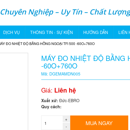
Chuyên Nghiệp – Uy Tín – Chất Lượn
DỊCH VỤ
THÔNG TIN - SỰ KIỆN
HƯỚNG DẪN
LIÊN 
ÁY ĐO NHIỆT ĐỘ BẰNG HỒNG NGOẠI TFI 500 -60O+760O
MÁY ĐO NHIỆT ĐỘ BẰNG H
-60O+760O
Mã: DGEMAMDN005
Giá:
Liên hệ
Xuất xứ:
Đức-EBRO
Quy cách:
+
MUA NGAY
-