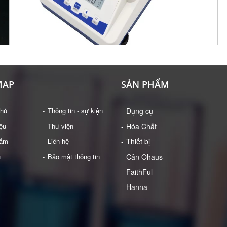
DỤNG CỤ: CÂN ĐIỆN TỬ 1100 G/0.01 G
MÁ
MAP
SẢN PHẨM
Giá: Liên hệ
ĐẶT HÀNG
chủ
Thông tin - sự kiện
Dụng cụ
iệu
Thư viện
Hóa Chất
hẩm
Liên hệ
Thiết bị
ụ
Bảo mật thông tin
Cân Ohaus
FaithFul
Hanna