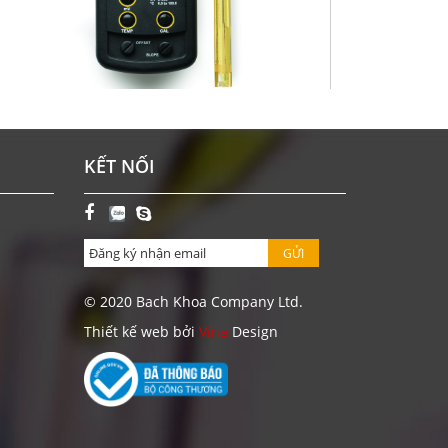
Y ĐO PH/ORP/NHIỆT ĐỘ CẦM TAY ĐƠN GIẢN HI8314-
KẾT NỐI
1
Giá: Liên hệ
ĐẶT HÀNG
GỬI
© 2020 Bach Khoa Company Ltd.
Thiết kế web bởi
Vina
Design