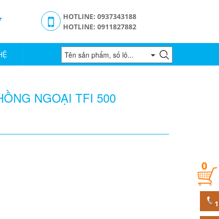
g
HOTLINE: 0937343188
HOTLINE: 0911827882
HỆ
ỒNG NGOẠI TFI 500
0