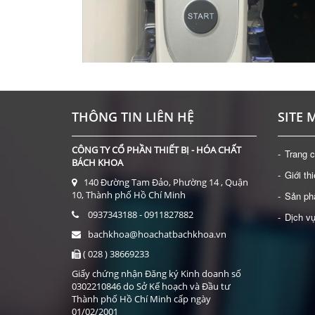
ÈN 1600X
THÔNG TIN LIÊN HỆ
SITE 
CÔNG TY CỔ PHẦN THIẾT BỊ - HÓA CHẤT
Trang 
BÁCH KHOA
Giới th
140 Đường Tam Đảo, Phường 14 , Quận
NHIỆT KẾ HỒNG NGOẠI ĐO TRÁN MICROLIFE DOZ
10, Thành phố Hồ Chí Minh
Sản p
Giá: Liên hệ
0937343188 - 0911827882
Dịch v
ĐẶT HÀNG
bachkhoa@hoachatbachkhoa.vn
( 028 ) 38669233
Giấy chứng nhận Đăng ký Kinh doanh số
0302210846 do Sở Kế hoạch và Đầu tư
Thành phố Hồ Chí Minh cấp ngày
01/02/2001