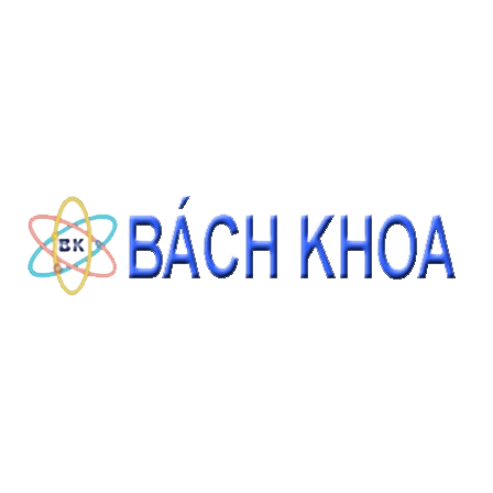
ĐẶT HÀNG
THÔNG TIN LIÊN HỆ
CÔNG TY CỔ PHẦN THIẾT BỊ - HÓA CHẤT BÁCH KHOA
140 Đường Tam Đảo, Phường 14 , Quận 10, Thành phố Hồ Chí Minh
0937343188 - 0911827882