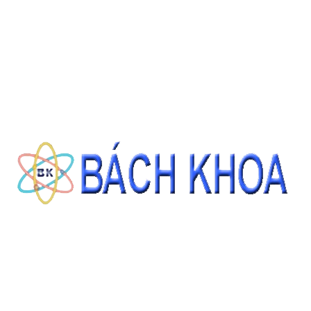
DỤNG CỤ: KÍNH HIỂN VI 2 MẮT CÓ ĐÈN 1600X
Giá: Liên hệ
ĐẶT HÀNG
THÔNG TIN LIÊN HỆ
CÔNG TY CỔ PHẦN THIẾT BỊ - HÓA CHẤT BÁCH KHOA