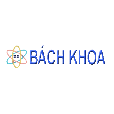
ĐẶT HÀNG
THÔNG TIN LIÊN HỆ
CÔNG TY CỔ PHẦN THIẾT BỊ - HÓA CHẤT BÁCH KHOA
140 Đường Tam Đảo, Phường 14 , Quận 10, Thành phố Hồ Chí Minh
0937343188 - 0911827882