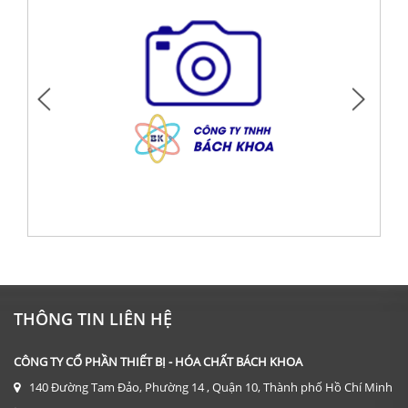
DỤNG CỤ: KÍNH HIỂN VI 2 MẮT CÓ ĐÈN 1600X
Giá: Liên hệ
THÔNG TIN LIÊN HỆ
ĐẶT HÀNG
CÔNG TY CỔ PHẦN THIẾT BỊ - HÓA CHẤT BÁCH KHOA
140 Đường Tam Đảo, Phường 14 , Quận 10, Thành phố Hồ Chí Minh