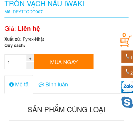
TRÒN VẠCH NÂU IWAKI
Quy
Mã: DPYTTODO007
cách
Giá:
Liên hệ
0
Giá:
Xuất xứ:
Pyrex-Nhật
0
Quy cách:
đ
+
Mã
MUA NGAY
sản
-
phẩm
Mô tả
Bình luận
SẢN PHẨM CÙNG LOẠI