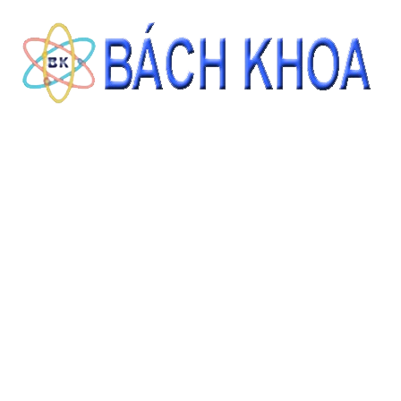
 y sinh, nghiên cứu hóa học, nông nghiệp... nơi cần khuấy đồng thời g
àng ngày.
p.
 vừa phải, vận hành an toàn (380 °C tối đa).
lab cơ bản.