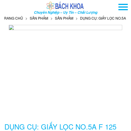
TRANG CHỦ
Chuyên Nghiệp – Uy Tín – Chất Lượng
GIỚI THIỆU
TRANG CHỦ
SẢN PHẨM
SẢN PHẨM
DỤNG CỤ: GIẤY LỌC NO.5A F 12
SẢN PHẨM
DỊCH VỤ
THÔNG TIN - SỰ KIỆN
HƯỚNG DẪN
LIÊN HỆ
TÌM KIẾM NÂNG CAO
Tên
sản
phẩm
DỤNG CỤ: GIẤY LỌC NO.5A F 125