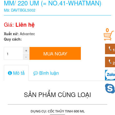
MM/ 220 UM (= NO.41-WHATMAN)
Quy
Mã: DAVTBGL5002
cách
Giá:
Liên hệ
0
Giá:
Xuất xứ:
Advantec
0
Quy cách:
đ
+
Mã
MUA NGAY
sản
-
phẩm
Mô tả
Bình luận
SẢN PHẨM CÙNG LOẠI
DỤNG CỤ: CỐC THỦY TINH 600 ML