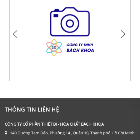
DỤNG CỤ: CỐC THỦY TINH 600 ML
Giá: Liên hệ
THÔNG TIN LIÊN HỆ
ĐẶT HÀNG
CÔNG TY CỔ PHẦN THIẾT BỊ - HÓA CHẤT BÁCH KHOA
140 Đường Tam Đảo, Phường 14 , Quận 10, Thành phố Hồ Chí Minh