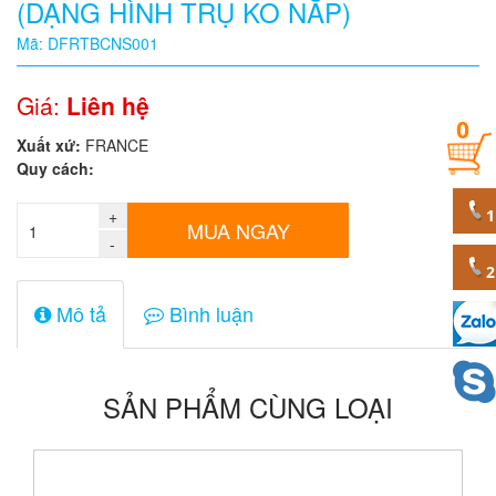
(DẠNG HÌNH TRỤ KO NẮP)
Quy
Mã: DFRTBCNS001
cách
Giá:
Liên hệ
0
Giá:
Xuất xứ:
FRANCE
0
Quy cách:
đ
+
Mã
MUA NGAY
sản
-
phẩm
Mô tả
Bình luận
SẢN PHẨM CÙNG LOẠI