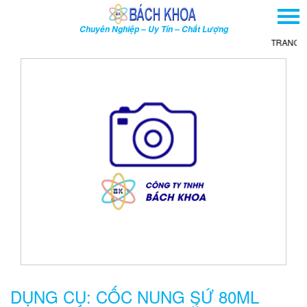
TRANG CHỦ
Chuyên Nghiệp – Uy Tín – Chất Lượng
GIỚI THIỆU
TRANG CH
SẢN PHẨM
DỊCH VỤ
THÔNG TIN - SỰ KIỆN
HƯỚNG DẪN
LIÊN HỆ
TÌM KIẾM NÂNG CAO
Tên
sản
phẩm
DỤNG CỤ: CỐC NUNG SỨ 80ML