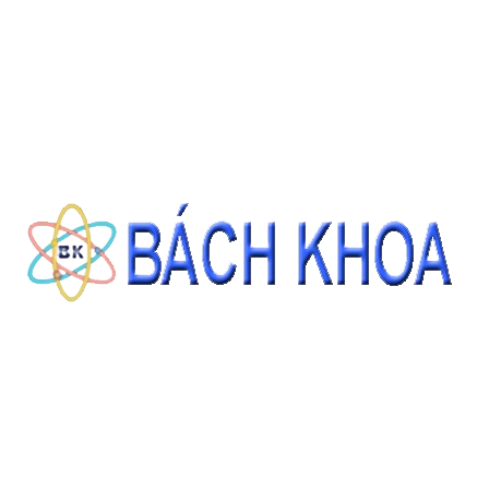
SẢN PHẨM CÙNG LOẠI
DỤNG CỤ: KÍNH HIỂN VI 2 MẮT CÓ ĐÈN 1600X
Giá: Liên hệ
ĐẶT HÀNG