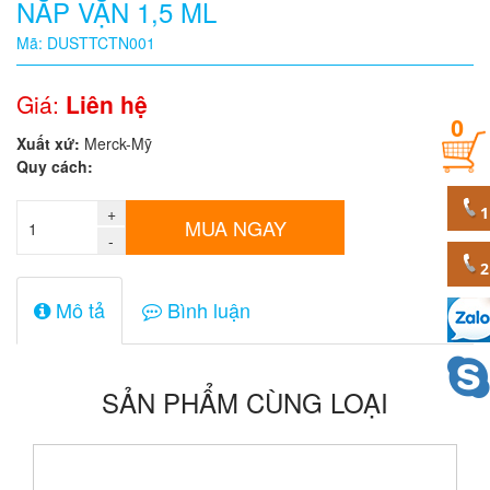
NẮP VẶN 1,5 ML
Quy
Mã: DUSTTCTN001
cách
Giá:
Liên hệ
0
Giá:
Xuất xứ:
Merck-Mỹ
0
Quy cách:
đ
+
Mã
MUA NGAY
sản
-
phẩm
Mô tả
Bình luận
SẢN PHẨM CÙNG LOẠI