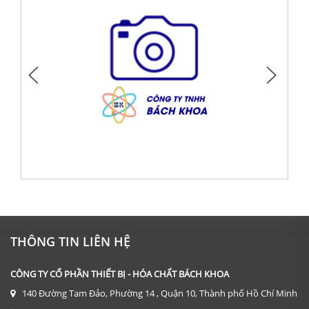
DỤNG CỤ: KÍNH HIỂN VI 2 MẮT CÓ ĐÈN 1600X
Giá: Liên hệ
THÔNG TIN LIÊN HỆ
ĐẶT HÀNG
CÔNG TY CỔ PHẦN THIẾT BỊ - HÓA CHẤT BÁCH KHOA
140 Đường Tam Đảo, Phường 14 , Quận 10, Thành phố Hồ Chí Minh