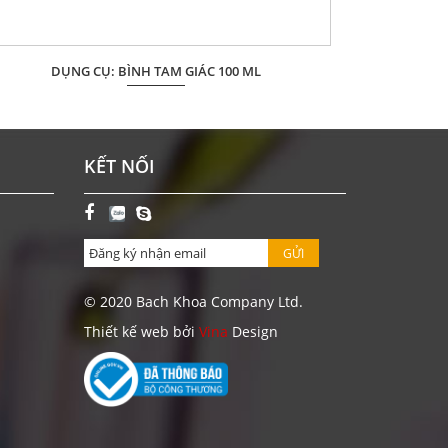
DỤNG CỤ: BÌNH TAM GIÁC 100 ML
D
Giá: Liên hệ
ĐẶT HÀNG
KẾT NỐI
GỬI
© 2020 Bach Khoa Company Ltd.
Thiết kế web bởi
Vina
Design