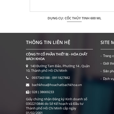
 NHỰA ĐEN F
DỤNG CỤ: CỐC THỦY TINH 600 ML
Giá: Liên hệ
ĐẶT HÀNG
THÔNG TIN LIÊN HỆ
SITE 
CÔNG TY CỔ PHẦN THIẾT BỊ - HÓA CHẤT
Trang 
BÁCH KHOA
Giới th
140 Đường Tam Đảo, Phường 14 , Quận
10, Thành phố Hồ Chí Minh
Sản p
0937343188 - 0911827882
Dịch v
bachkhoa@hoachatbachkhoa.vn
( 028 ) 38669233
Giấy chứng nhận Đăng ký Kinh doanh số
0302210846 do Sở Kế hoạch và Đầu tư
Thành phố Hồ Chí Minh cấp ngày
01/02/2001