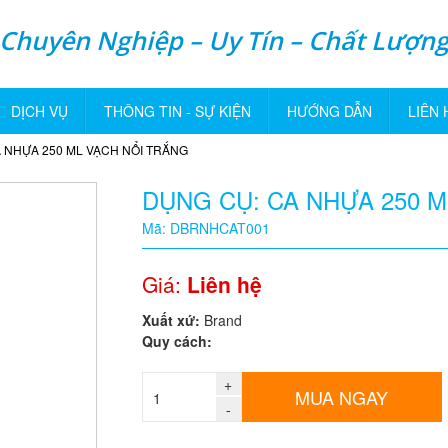
Chuyên Nghiệp – Uy Tín – Chất Lượn
DỊCH VỤ
THÔNG TIN - SỰ KIỆN
HƯỚNG DẪN
LIÊN 
 NHỰA 250 ML VẠCH NỔI TRẮNG
DỤNG CỤ: CA NHỰA 250 M
Mã: DBRNHCAT001
Giá:
Liên hệ
Xuất xứ:
Brand
Quy cách:
+
MUA NGAY
-