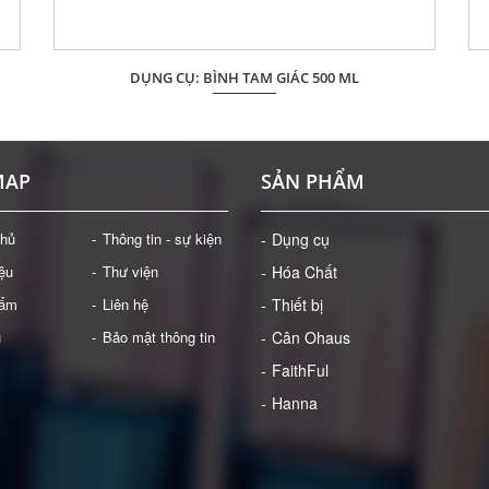
DỤNG CỤ: BÌNH TAM GIÁC 500 ML
Giá: Liên hệ
ĐẶT HÀNG
MAP
SẢN PHẨM
chủ
Thông tin - sự kiện
Dụng cụ
iệu
Thư viện
Hóa Chất
hẩm
Liên hệ
Thiết bị
ụ
Bảo mật thông tin
Cân Ohaus
FaithFul
Hanna