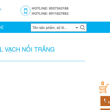
g
HOTLINE: 0937343188
HOTLINE: 0911827882
HỆ
L VẠCH NỔI TRẮNG
0