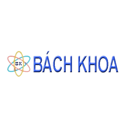
ĐẶT HÀNG
THÔNG TIN LIÊN HỆ
CÔNG TY CỔ PHẦN THIẾT BỊ - HÓA CHẤT BÁCH KHOA
140 Đường Tam Đảo, Phường 14 , Quận 10, Thành phố Hồ Chí Minh
0937343188 - 0911827882