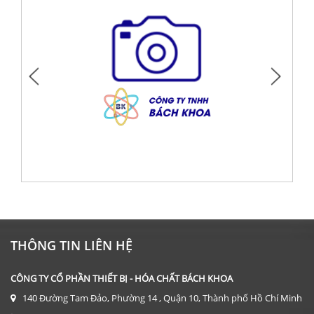
DỤNG CỤ: CỐC THỦY TINH 600 ML
Giá: Liên hệ
THÔNG TIN LIÊN HỆ
ĐẶT HÀNG
CÔNG TY CỔ PHẦN THIẾT BỊ - HÓA CHẤT BÁCH KHOA
140 Đường Tam Đảo, Phường 14 , Quận 10, Thành phố Hồ Chí Minh