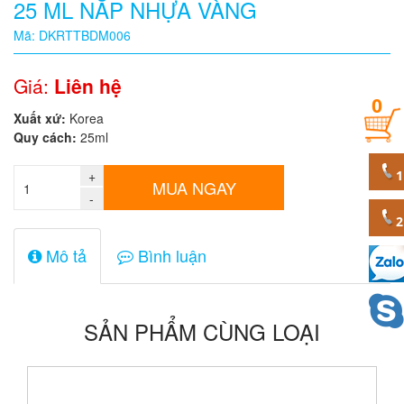
25 ML NẮP NHỰA VÀNG
Quy
Mã: DKRTTBDM006
cách
Giá:
Liên hệ
0
Giá:
Xuất xứ:
Korea
0
Quy cách:
25ml
đ
+
Mã
MUA NGAY
sản
-
phẩm
Mô tả
Bình luận
SẢN PHẨM CÙNG LOẠI