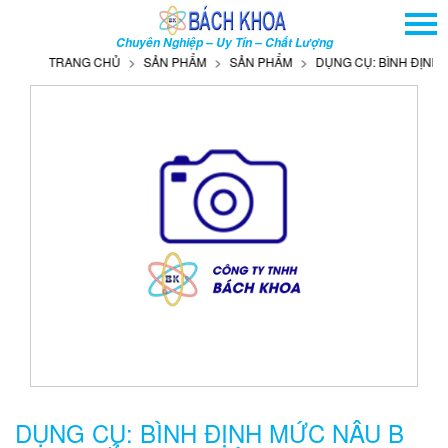
TRANG CHỦ
Chuyên Nghiệp – Uy Tín – Chất Lượng
GIỚI THIỆU
TRANG CHỦ
SẢN PHẨM
SẢN PHẨM
DỤNG CỤ: BÌNH ĐỊNH M
SẢN PHẨM
DỊCH VỤ
THÔNG TIN - SỰ KIỆN
HƯỚNG DẪN
LIÊN HỆ
TÌM KIẾM NÂNG CAO
Tên
sản
phẩm
DỤNG CỤ: BÌNH ĐỊNH MỨC NÂU B