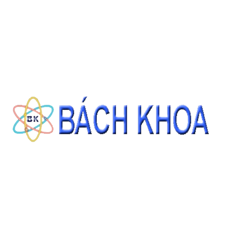
Giá: Liên hệ
ĐẶT HÀNG
THÔNG TIN LIÊN HỆ
CÔNG TY CỔ PHẦN THIẾT BỊ - HÓA CHẤT BÁCH KHOA
140 Đường Tam Đảo, Phường 14 , Quận 10, Thành phố Hồ Chí Minh