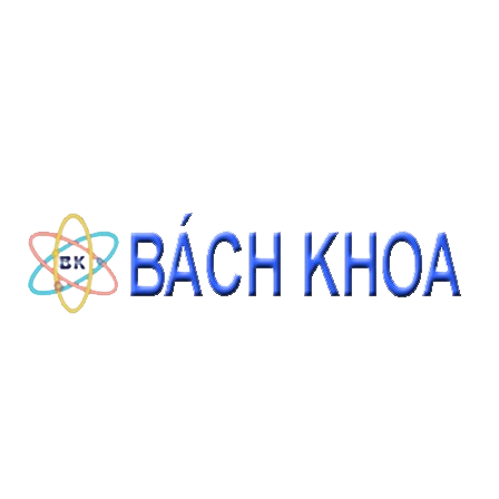
Giá: Liên hệ
ĐẶT HÀNG
THÔNG TIN LIÊN HỆ
CÔNG TY CỔ PHẦN THIẾT BỊ - HÓA CHẤT BÁCH KHOA
140 Đường Tam Đảo, Phường 14 , Quận 10, Thành phố Hồ Chí Minh