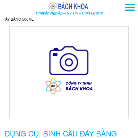
TRANG CHỦ
Chuyên Nghiệp – Uy Tín – Chất Lượng
GIỚI THIỆU
ĐÁY BẰNG 500ML
SẢN PHẨM
DỊCH VỤ
THÔNG TIN - SỰ KIỆN
HƯỚNG DẪN
LIÊN HỆ
TÌM KIẾM NÂNG CAO
Tên
sản
phẩm
DỤNG CỤ: BÌNH CẦU ĐÁY BẰNG