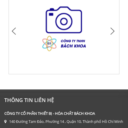
DỤNG CỤ: CỐC THỦY TINH 600 ML
Giá: Liên hệ
THÔNG TIN LIÊN HỆ
ĐẶT HÀNG
CÔNG TY CỔ PHẦN THIẾT BỊ - HÓA CHẤT BÁCH KHOA
140 Đường Tam Đảo, Phường 14 , Quận 10, Thành phố Hồ Chí Minh