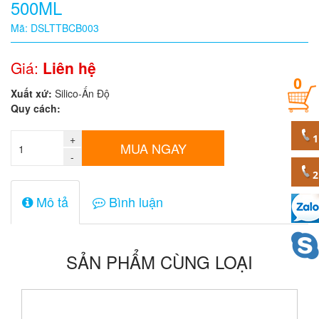
500ML
Quy
Mã: DSLTTBCB003
cách
Giá:
Liên hệ
0
Giá:
Xuất xứ:
Silico-Ấn Độ
0
Quy cách:
đ
+
Mã
MUA NGAY
sản
-
phẩm
Mô tả
Bình luận
SẢN PHẨM CÙNG LOẠI