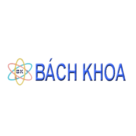
Giá: Liên hệ
ĐẶT HÀNG
THÔNG TIN LIÊN HỆ
CÔNG TY CỔ PHẦN THIẾT BỊ - HÓA CHẤT BÁCH KHOA
140 Đường Tam Đảo, Phường 14 , Quận 10, Thành phố Hồ Chí Minh