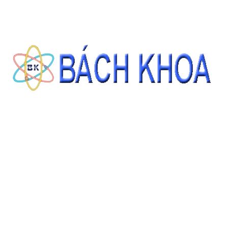
✅ Ứng dụng chính
Devarda’s alloy thường được sử dụng như một
tác nhân
khử
trong phân tích hóa học vô cơ — ví dụ để khử các ion
nitrat (NO₃⁻) thành ammonia hoặc nitrit, phục vụ cho các
phép phân tích định tính/định lượng ion hoặc nguyên tố.
Vì vậy, nó phù hợp cho các phân tích cổ điển, chuẩn bị
mẫu, phân tích nước, hóa học vô cơ, v.v.
⚠️ Lưu ý về an toàn & bảo quản
Devarda’s alloy là chất rắn dễ cháy theo phân loại GHS.
Tránh xa nguồn nhiệt, tia lửa, lửa; không hút thuốc gần nơi
lưu giữ.
Nếu xảy ra hỏa hoạn — nên sử dụng bột khô, cát, hoặc