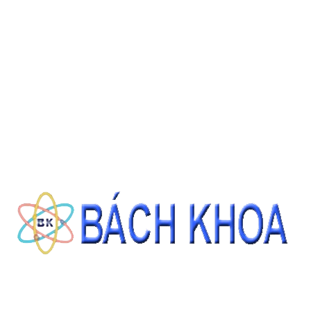
ròn Gali (Trung Quốc)
 độ nóng
SẢN PHẨM CÙNG LOẠI